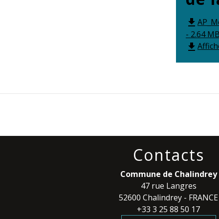
AP_Mo
file_download
- 2.64 MB
Affic
file_download
Contacts
Commune de Chalindrey
47 rue Langres
52600 Chalindrey - FRANCE
+33 3 25 88 50 17