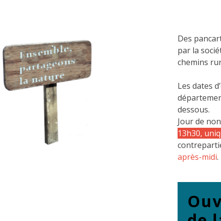
Des pancart
par la socié
chemins rur
Les dates d
département
dessous.
Jour de non
13h30, uni
contreparti
après-midi
.
Ouv
de 