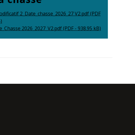
dificatif 2_Date_chasse_2026_27 V2.pdf (PDF
)
he_Chasse 2026_2027_V2.pdf (PDF - 938.95 kB)