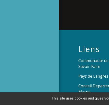
Liens
Communauté de
Savoir-Faire
Pays de Langres
Conseil Départe
Marne
This site uses cookies and gives you
Préfecture de l