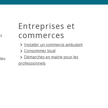
Entreprises et
commerces
és
Installer un commerce ambulant
keyboard_arrow_right
Consommer local
keyboard_arrow_right
Démarches en mairie pour les
keyboard_arrow_right
des
professionnels