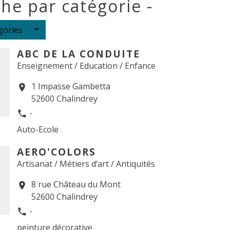
he par catégorie -
gories
ABC DE LA CONDUITE
Enseignement / Education / Enfance
1 Impasse Gambetta
location_on
52600 Chalindrey
-
phone
Auto-Ecole
AERO'COLORS
Artisanat / Métiers d’art / Antiquités
8 rue Château du Mont
location_on
52600 Chalindrey
-
phone
peinture décorative