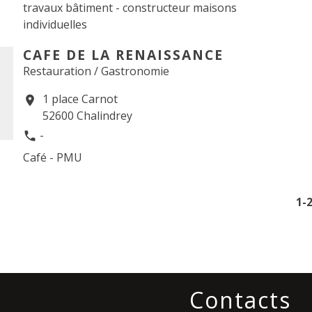
travaux bâtiment - constructeur maisons
individuelles
CAFE DE LA RENAISSANCE
Restauration / Gastronomie
1 place Carnot
location_on
52600 Chalindrey
-
phone
Café - PMU
1
-
Contacts