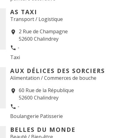
AS TAXI
Transport / Logistique
2 Rue de Champagne
location_on
52600 Chalindrey
-
phone
Taxi
AUX DÉLICES DES SORCIERS
Alimentation / Commerces de bouche
60 Rue de la République
location_on
52600 Chalindrey
-
phone
Boulangerie Patisserie
BELLES DU MONDE
Beauté / Bien-être