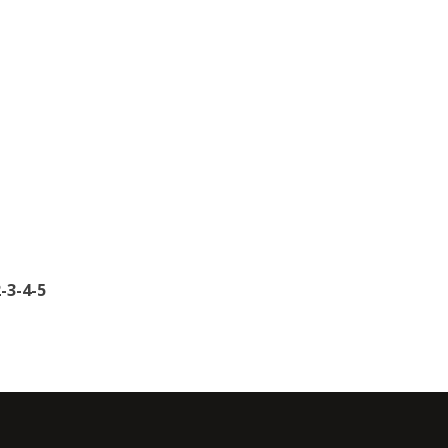
2
-3
-4
-5