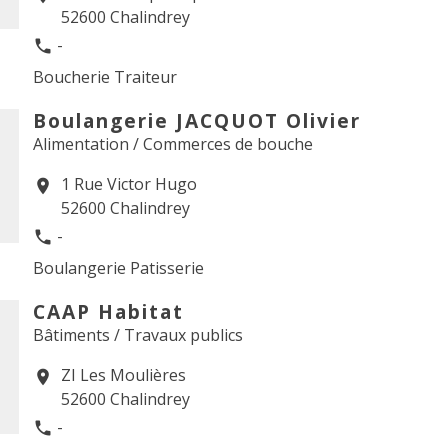
52600 Chalindrey
-
phone
Boucherie Traiteur
Boulangerie JACQUOT Olivier
Alimentation / Commerces de bouche
1 Rue Victor Hugo
location_on
52600 Chalindrey
-
phone
Boulangerie Patisserie
CAAP Habitat
Bâtiments / Travaux publics
ZI Les Moulières
location_on
52600 Chalindrey
-
phone