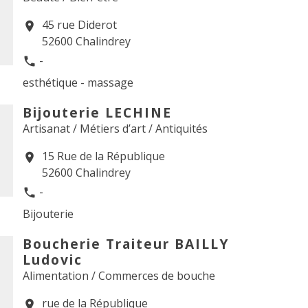
45 rue Diderot
location_on
52600 Chalindrey
-
phone
esthétique - massage
Bijouterie LECHINE
Artisanat / Métiers d’art / Antiquités
15 Rue de la République
location_on
52600 Chalindrey
-
phone
Bijouterie
Boucherie Traiteur BAILLY
Ludovic
Alimentation / Commerces de bouche
rue de la République
location_on