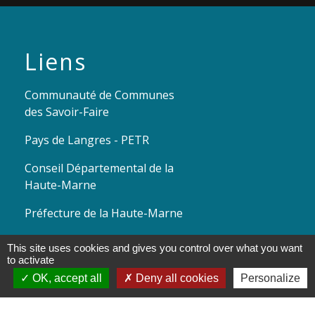
Liens
Communauté de Communes
des Savoir-Faire
Pays de Langres - PETR
Conseil Départemental de la
Haute-Marne
Préfecture de la Haute-Marne
Conseil Régional Grand Est
This site uses cookies and gives you control over what you want
to activate
OK, accept all
Deny all cookies
Personalize
Mentions légales
-
Politique de confidentialité
-
Accessibilité
-
Plan du site
-
Gestion des cookies