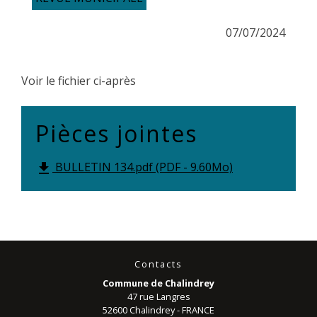
07/07/2024
Voir le fichier ci-après
Pièces jointes
BULLETIN 134.pdf (PDF - 9.60Mo)
file_download
Contacts
Commune de Chalindrey
47 rue Langres
52600 Chalindrey - FRANCE