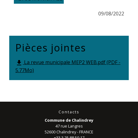
09/08/2022
Pièces jointes
La revue municipale MEP2 WEB.pdf (PDF -
file_download
5.77Mo)
Contacts
Commune de Chalindrey
47 rue Langres
52600 Chalindrey - FRANCE
+33 3 25 88 50 17