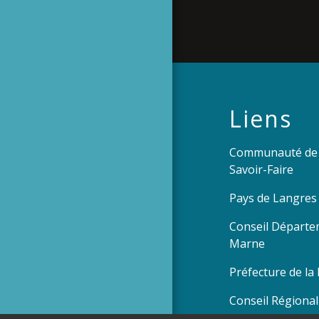
Liens
Communauté de
Savoir-Faire
Pays de Langres
Conseil Départe
Marne
Préfecture de l
Conseil Régional