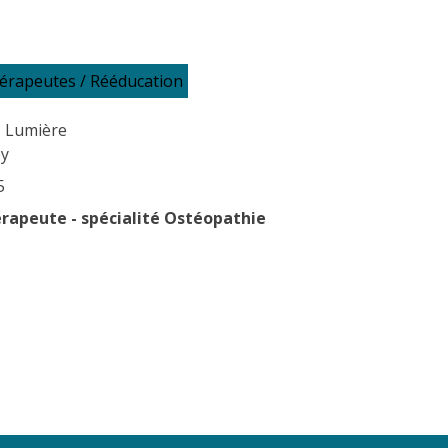
érapeutes / Rééducation
s Lumière
ey
5
rapeute - spécialité Ostéopathie