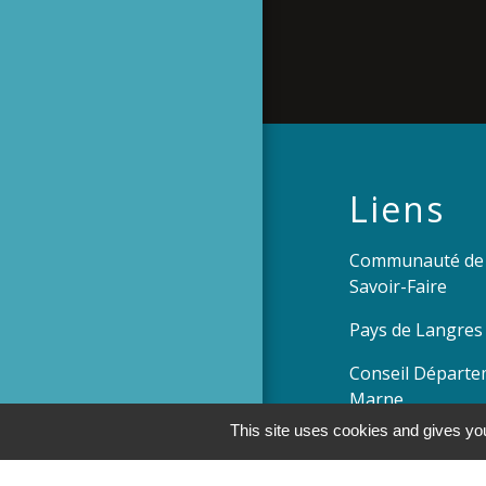
Liens
Communauté de
Savoir-Faire
Pays de Langres
Conseil Départe
Marne
This site uses cookies and gives you
Préfecture de l
Conseil Régional