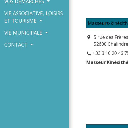
VOS DÉMARCHES
VIE ASSOCIATIVE, LOISIRS
ET TOURISME
Masseurs-kinésith
VIE MUNICIPALE
5 rue des Frère
location_on
52600 Chalindr
CONTACT
+33 3 10 20 46 7
phone
Masseur Kinésithé