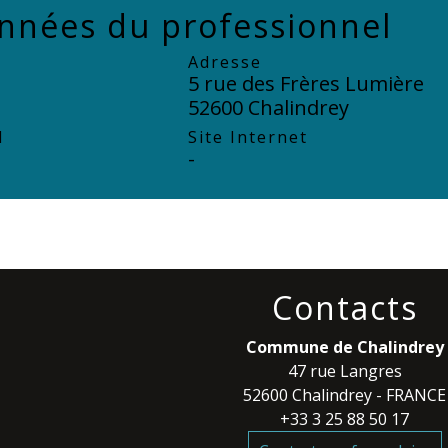
nnées du professionnel
Adresse
5 rue des Frères Lumière
52600 Chalindrey
l
Site Internet
-
Contacts
Commune de Chalindrey
47 rue Langres
52600 Chalindrey - FRANCE
+33 3 25 88 50 17